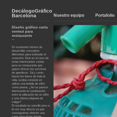
DecálogoGráfico
Barcelona
Nuestro equipo
Portafolio
Diseño gráfico carta
vermut para
restaurante
—
En ocasiones hemos de
desarrollar conceptos
diferentes para estimular el
consumo. Este es el caso de
estas interesantes cartas
para un restaurante que
quiere ofrecer los servicios
de aperitivos. Tal y como
hacen los bares de toda la
vida, la idea consiste en
utilizar una botella de sifón
como peana. ¿No os parece
interesante la combinación
entre la utilización de un sifón
y una clásica etiqueta de
colgar?
El resultado es sencillo pero a
la vez muy directo ya que
conseguimos obtener una
carta para el bar donde