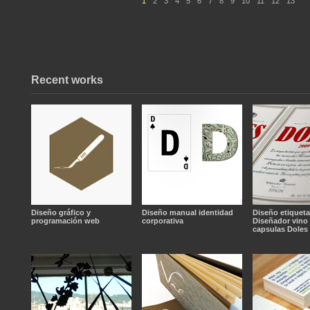
1
2
3
4
5
6
7
8
9
10
11
12
13
Recent works
Diseño gráfico y
Diseño manual identidad
Diseño etiqueta
programación web
corporativa
Diseñador vino 
capsulas Doles