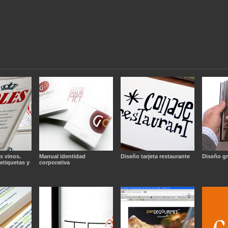
s vinos.
Manual identidad
Diseño tarjeta restaurante
Diseño gr
etiquetas y
corporativa