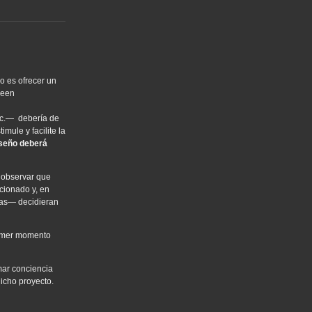
o es ofrecer un
seen
etc.— debería de
mule y facilite la
iseño deberá
o observar que
ucionado y, en
gas— decidieran
primer momento
mar conciencia
dicho proyecto.