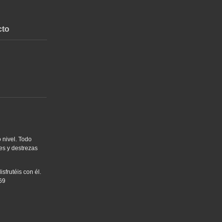
cto
 nivel. Todo
es y destrezas
sfrutéis con él.
69