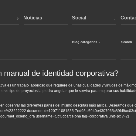
Noticias
Social
Conta
2
Blog categories
 manual de identidad corporativa?
tiva es un trabajo laborioso que requiere de unas cualidades y virtudes de máximo
este tipo de proyectos la piedra angular que le servirá para mejorar sus habilidad
en observar las diferentes partes del mismo descritas más arriba. Deseamos que di
Color=%23222222 documentId=120711081535-7ed95cf6940e4307965c89fd9ac03c
urmet_diseno_gra username=tuctucbarcelona tag=corporativa unit=px v=2]