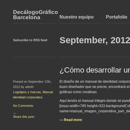
DecálogoGráfico
Barcelona
Nuestro equipo
Portafolio
September, 201
Subscribe to RSS feed
¿Cómo desarrollar un
El diseño de un manual de identidad corpora
Posted on September 12th,
buen diseñador que se precie, encontrará en 
2012 by admin
gráficas como creativas.
Logotipos y marcas
,
Manual
identidad corporativa
Aquí tenéis el manual íntegro donde se pued
No Comments
[issuu width=785 height=333 background
name=manual_imagen_corperativa_pan_dego
—
Share this post
—
Read more