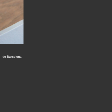
— de Barcelona.
a…