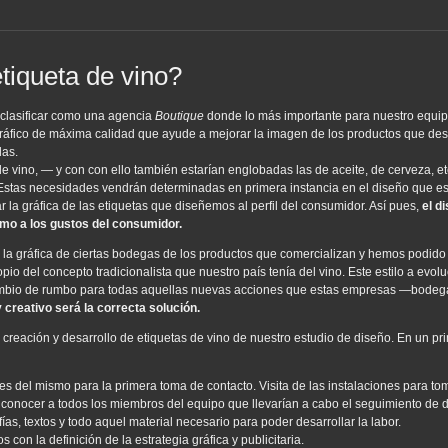
iqueta de vino?
clasificar como una agencia
Boutique
donde lo más importante para nuestro equip
gráfico de máxima calidad que ayude a mejorar la imagen de los productos que de
las.
 de vino, — y con con ello también estarían englobadas las de aceite, de cerveza, 
Estas necesidades vendrán determinadas en primera instancia en el diseño que esti
a gráfica de las etiquetas que diseñemos al perfil del consumidor. Así pues,
el d
omo a los gustos del consumidor.
 la gráfica de ciertas bodegas de los productos que comercializan y hemos podid
pio del concepto tradicionalista que nuestro país tenía del vino. Este estilo a evol
 cambio de rumbo para todas aquellas nuevas acciones que estas empresas —bode
 creativo será la correcta solución.
 creación y desarrollo de etiquetas de vino de nuestro estudio de diseño. En un 
es del mismo para la primera toma de contacto. Visita de las instalaciones para to
mo conocer a todos los miembros del equipo que llevarían a cabo el seguimiento de 
ías, textos y todo aquel material necesario para poder desarrollar la labor.
on la definición de la estrategia gráfica y publicitaria.