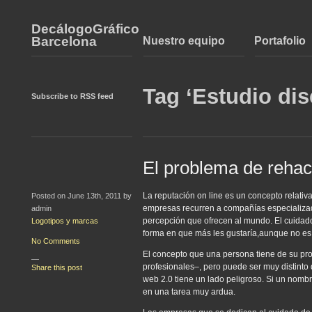
DecálogoGráfico
Barcelona
Nuestro equipo
Portafolio
Tag ‘Estudio dis
Subscribe to RSS feed
El problema de reha
La reputación on line es un concepto relat
Posted on June 13th, 2011 by
empresas recurren a compañías especializada
admin
percepción que ofrecen al mundo. El cuidado d
Logotipos y marcas
forma en que más les gustaría,aunque no es 
No Comments
El concepto que una persona tiene de su prop
—
profesionales–, pero puede ser muy distinto d
Share this post
web 2.0 tiene un lado peligroso. Si un nomb
en una tarea muy ardua.