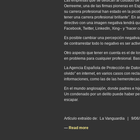
Las empresas que se dedican al cuidado de l
Oerreeme, una de las firmas pioneras en Espa
su carrera profesional han estado en la pic
tener una carrera profesional brillante”. En 
directivo con una imagen negativa tendrá que 
Facebook, Twitter, LinkedIn, Xing– y “hacer 
Es posible cambiar una percepción negativa 
de contrarrestar todo lo negativo es ser activ
Otro aspecto que tener en cuenta es el de l
en problema para cualquier profesional. Ba
La Agencia Española de Protección de Datos
olvido” en internet, en varios casos con re
informaciones, como las de las hemerotecas
En el mundo anglosajón, donde padres e hijos
Un condenado por un delito puede haber pena
escapar.
Artículo extraído de: La Vanguardia | 9/0
—
Read more