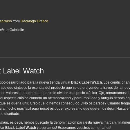
en flash
from
Decalogo Grafico
ach
de Gabrielle.
k Label Watch
tipo
desarrollado para la nueva tienda virtual
Black Label Watch.
Los condicionan
gotipo que sintetice la esencia del producto que se quiere vender a través de la nu
nos valores de modernidad pero sin olvidar el aspecto clásico. Ojo, remarcamos el
 el aspecto clásico connota un atemporalidad y perdurabilidad y antiguo denota a
o que se quería uhir. Creo que lo hemos conseguido. ¿No os parece? Cuando teng
rá mucho más fácil para nosotros poder expresar lo que queremos decir. Hasta en
ipo diseñado.
aming
, es decir, hemos buscado la denominación para esta nueva marca y, finalme
ntar
Black Label Watch
y acertamos! Esperamos vuestros comentarios!