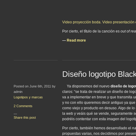
Video proyección boda. Video presentación 
Por cierto, el título de la canción es
out of re
—
Read more
Diseño logotipo Blac
Ya disponemos del nuevo
diseño de logo
Posted on June 6th, 2011 by
claros: “se trata de realizar un diseño de lo
admin
va a implementar en breve y que transmita u
Logotipos y marcas
y no con ello queremos decir antiguo ya que
2 Comments
como viejo y producto en desuso. Algo de l
la web y veáis qué se vende, seguramente se
—
Share this post
podréis contentar con esta imagen del logot
Por cierto, también hemos desarrollado el
n
propuestas varias, nos decidimos por prese