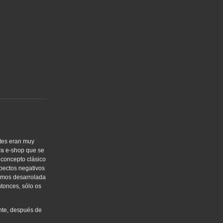
tes eran muy
eva e-shop que se
 concepto clásico
spectos negativos
amos desarrolada
tonces, sólo os
nte, después de