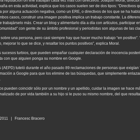
a reputación on line trabajan cada vez más con directivos. Joaquín Moral, directo
ña en esta actividad, explica que los casos suelen ser de dos tipos: “Directivos q
ota por alguna actuación negativa, como un ERE, o directivos de los que se ha hab
ambos casos, construir una imagen positiva implica un trabajo constante. La diferen
trabajárselo más. Crear un blog y alimentarlo día a día con artículos, participar e
comunidad” con gente de su ámbito profesional y periodistas son algunas de las cl
sobre una persona, pero casi siempre hay que hacer mucho trabajo “en positivo”. 
o, mejorar lo que se dice, y resaltar los puntos positivos”, explica Moral.
os sucesos turbios, que pueden empañar cualquier declaración de inocencia posteri
sta con que alguien ponga su nombre en Google.
 (AEPD) tuteló durante el año pasado 89 reclamaciones de personas que exigían “
clamación a Google para que los elimine de las búsquedas, que simplemente enlaza
.
 pueden coincidir sólo por un nombre y un apellido, cuidar la imagen se hace más 
lizado de por vida también a su hijo si le puso su mismo nombre, del que resulta
6/2011 | Francesc Bracero