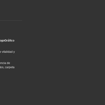
ogoGráfico
 vitalidad y
encia de
tos, carpeta