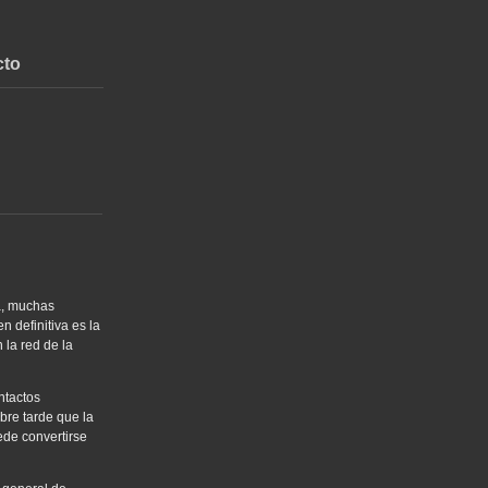
cto
a, muchas
 definitiva es la
 la red de la
ntactos
bre tarde que la
ede convertirse