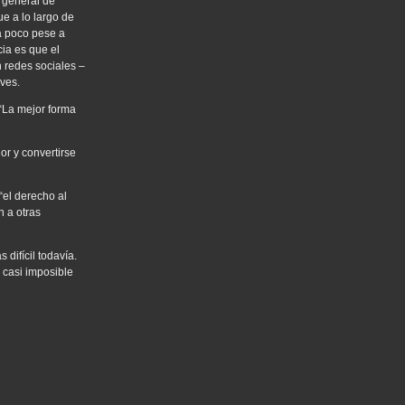
r general de
ue a lo largo de
la poco pese a
cia es que el
n redes sociales –
aves.
“La mejor forma
or y convertirse
el derecho al
n a otras
difícil todavía.
 casi imposible