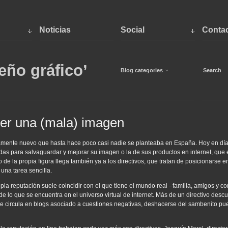
Noticias
Social
Conta
eño gráfico’
Blog categories
cer una (mala) imagen
ivamente nuevo que hasta hace poco casi nadie se planteaba en España. Hoy en dí
s para salvaguardar y mejorar su imagen o la de sus productos en internet, que en
e la propia figura llega también ya a los directivos, que tratan de posicionarse en
una tarea sencilla.
ia reputación suele coincidir con el que tiene el mundo real –familia, amigos y co
e lo que se encuentra en el universo virtual de internet. Más de un directivo descu
re circula en blogs asociado a cuestiones negativas, deshacerse del sambenito pu