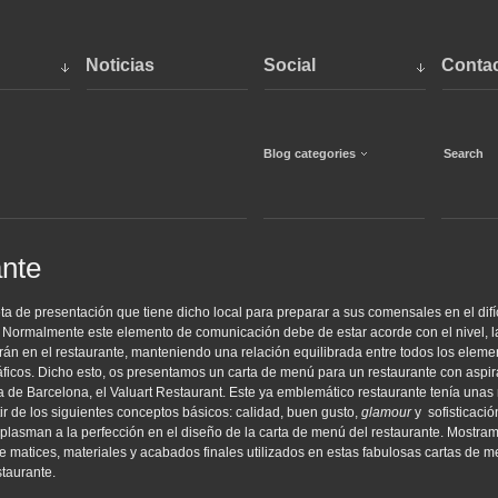
Noticias
Social
Conta
Blog categories
ante
eta de presentación que tiene dicho local para preparar a sus comensales en el difíc
io. Normalmente este elemento de comunicación debe de estar acorde con el nivel, la
irán en el restaurante, manteniendo una relación equilibrada entre todos los eleme
ráficos. Dicho esto, os presentamos un carta de menú para un restaurante con aspi
ía de Barcelona, el Valuart Restaurant. Este ya emblemático restaurante tenía una
ir de los siguientes conceptos básicos: calidad, buen gusto,
glamour
y sofisticaci
e plasman a la perfección en el diseño de la carta de menú del restaurante. Mostra
 matices, materiales y acabados finales utilizados en estas fabulosas cartas de 
staurante.