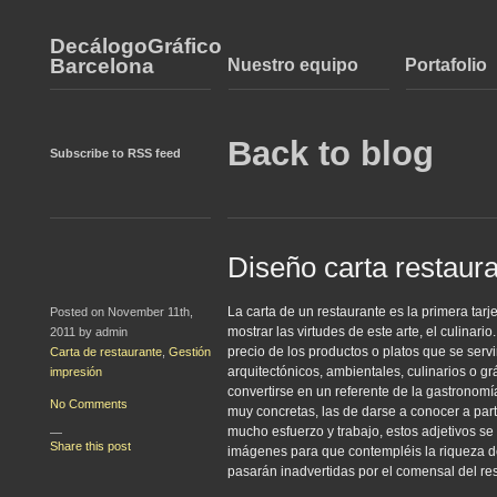
DecálogoGráfico
Barcelona
Nuestro equipo
Portafolio
Back to blog
Subscribe to RSS feed
Diseño carta restaur
La carta de un restaurante es la primera tarj
Posted on November 11th,
mostrar las virtudes de este arte, el culinar
2011 by admin
precio de los productos o platos que se serv
Carta de restaurante
,
Gestión
arquitectónicos, ambientales, culinarios o g
impresión
convertirse en un referente de la gastronom
No Comments
muy concretas, las de darse a conocer a part
mucho esfuerzo y trabajo, estos adjetivos s
—
Share this post
imágenes para que contempléis la riqueza de
pasarán inadvertidas por el comensal del re