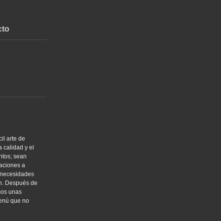
cto
il arte de
 calidad y el
ntos; sean
raciones a
s necesidades
ón. Después de
mos unas
menú que no