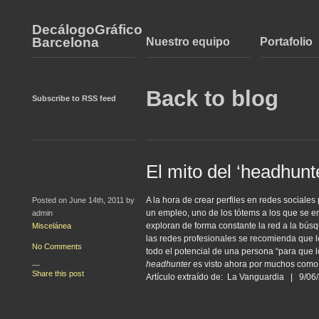
DecálogoGráfico
Barcelona
Nuestro equipo
Portafolio
Back to blog
Subscribe to RSS feed
El mito del ‘headhunt
A la hora de crear perfiles en redes social
Posted on June 14th, 2011 by
un empleo, uno de los tótems a los que se e
admin
exploran de forma constante la red a la búsq
Miscelánea
las redes profesionales se recomienda que l
No Comments
todo el potencial de una persona “para que 
headhunter
es visto ahora por muchos como u
—
Share this post
Artículo extraído de: La Vanguardia | 9/0