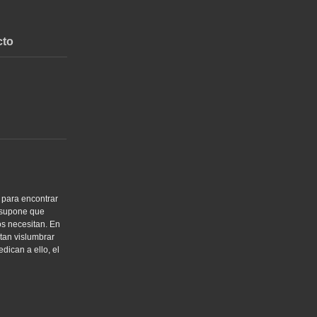
cto
 para encontrar
e supone que
os necesitan. En
tan vislumbrar
dican a ello, el