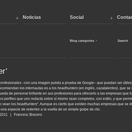
Noticias
Social
Conta
Blog categories
er’
es profesionales –con una imagen pulida a prueba de Google– que puedan ser útiles
ncomiendan los internautas es a los
headhunters
(en inglés, cazatalentos), que s
ueda de personal brillante en sus profesiones para ofrecerlo a las empresas que l
os perfiles que uno redacta sobre sí mismo sean completos, con estilo, y que permi
lo vean los
headhunters
“. Aunque es cierto que existen muchas empresas que se de
na especie de redentor a la vuelta de un simple golpe de clic.
6/2011 | Francesc Bracero